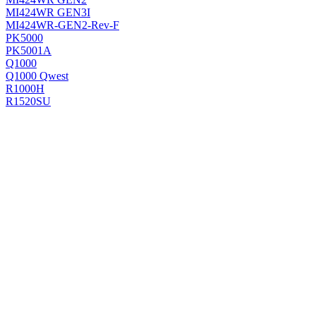
MI424WR GEN3I
MI424WR-GEN2-Rev-F
PK5000
PK5001A
Q1000
Q1000 Qwest
R1000H
R1520SU