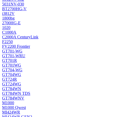
5031NV-030
BT2700HG-V
i3812V
1800hg
2700HG-E
1020
C1000A
C2000A CenturyLink
F2250
FV2200 Frontier
GT701-WG
GT701-WRU
GT701R
GT701WG
GT704-WG
GT704WG
GT724R
GT724WG
GT784WN
GT784WN TDS
GT784WNV
M1000
M1000 Qwest
MI424WR
MI424WR GEN2