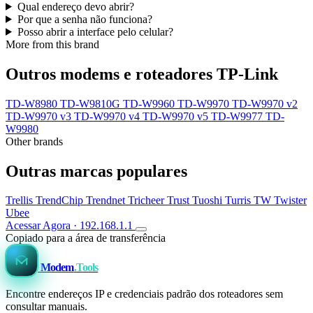
Qual endereço devo abrir?
Por que a senha não funciona?
Posso abrir a interface pelo celular?
More from this brand
Outros modems e roteadores TP-Link
TD-W8980
TD-W9810G
TD-W9960
TD-W9970
TD-W9970 v2
TD-W9970 v3
TD-W9970 v4
TD-W9970 v5
TD-W9977
TD-
W9980
Other brands
Outras marcas populares
Trellis
TrendChip
Trendnet
Tricheer
Trust
Tuoshi
Turris
TW
Twister
Ubee
Acessar Agora · 192.168.1.1
Copiado para a área de transferência
Modem
.Tools
Encontre endereços IP e credenciais padrão dos roteadores sem
consultar manuais.