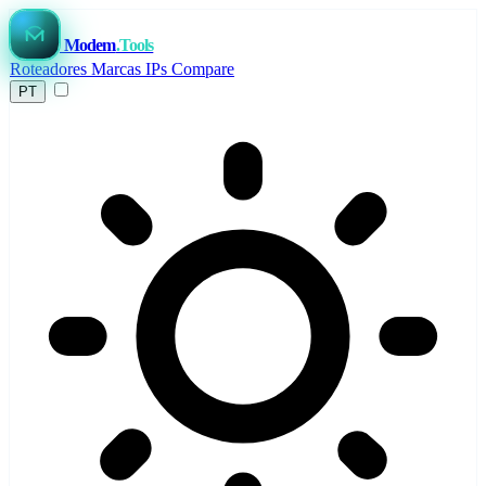
Modem
.Tools
Roteadores
Marcas
IPs
Compare
PT