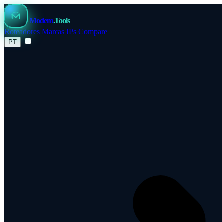
Modem
.Tools
Roteadores
Marcas
IPs
Compare
PT