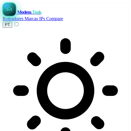
Modem
.Tools
Roteadores
Marcas
IPs
Compare
PT