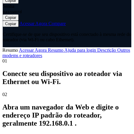
Copiar
Senha
password
Copiar
Acessar Agora
Compare
Copiar
Certifique-se de que seu dispositivo está conectado à mesma rede do
roteador (via Wi-Fi ou cabo Ethernet).
Resumo
Acessar Agora
Resumo
Ajuda para login
Descrição
Outros
modems e roteadores
01
Conecte seu dispositivo ao roteador via
Ethernet ou Wi-Fi.
02
Abra um navegador da Web e digite o
endereço IP padrão do roteador,
geralmente 192.168.0.1 .