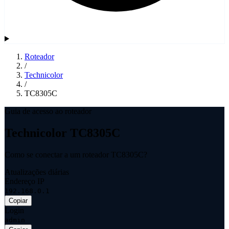
Roteador
/
Technicolor
/
TC8305C
Guia de acesso ao roteador
Technicolor TC8305C
Como se conectar a um roteador TC8305C?
Atualizações diárias
Endereço IP
192.168.0.1
Copiar
Login
admin