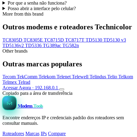
Por que a senha não funciona?
Posso abrir a interface pelo celular?
More from this brand
Outros modems e roteadores Technicolor
TC8305D
TC8305E
TC8715D
TC8717T
TD5130
TD5130 v3
TD5136v2
TD5336
TG389ac
TG582n
Other brands
Outras marcas populares
Tecom
TekComm
Telekom
Telenet
Telewell
Telindus
Telio
Telkom
Telmex
Telrad
Acessar Agora · 192.168.0.1
Copiado para a área de transferência
Modem
.Tools
Encontre endereços IP e credenciais padrão dos roteadores sem
consultar manuais.
Roteadores
Marcas
IPs
Compare