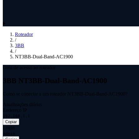
Roteador
/
3BB
/
NT3BB-Dual-Band-AC1900
Guia de acesso ao roteador
3BB NT3BB-Dual-Band-AC1900
Como se conectar a um roteador NT3BB-Dual-Band-AC1900?
Atualizações diárias
Endereço IP
192.168.1.1
Copiar
Login
admin