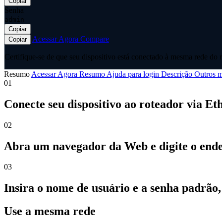
Copiar
Senha
admin
Copiar
Acessar Agora
Compare
Copiar
Certifique-se de que seu dispositivo está conectado à mesma rede do r
Resumo
Acessar Agora
Resumo
Ajuda para login
Descrição
Outros m
01
Conecte seu dispositivo ao roteador via Et
02
Abra um navegador da Web e digite o ender
03
Insira o nome de usuário e a senha padrão
Use a mesma rede