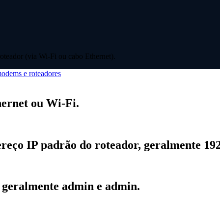
oteador (via Wi-Fi ou cabo Ethernet).
odems e roteadores
hernet ou Wi-Fi.
eço IP padrão do roteador, geralmente 192.
, geralmente admin e admin.