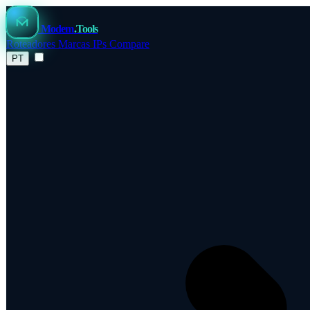
Modem
.Tools
Roteadores
Marcas
IPs
Compare
PT