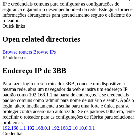
IP e credenciais comuns para configurar as configurações de
segurança e garantir o desempenho ideal da rede. Este guia fornece
informações abrangentes para gerenciamento seguro e eficiente do
roteador.
Quick links
Open related directories
Browse routers
Browse IPs
IP addresses
Endereço IP de 3BB
Para fazer login no seu roteador 3BB, conecte um dispositivo à
mesma rede, abra um navegador da web e insira um endereço IP
padrão como 192.168.1.1 na barra de endereços. Use credenciais
padrão comuns como 'admin' para nome de usuário e senha. Após o
login, altere imediatamente a senha para uma forte e única para se
proteger contra acesso não autorizado. Se os padrões falharem, tente
redefinir o roteador para as configurações de fábrica para solucionar
problemas.
192.168.1.1
192.168.0.1
192.168.2.10
10.0.0.1
Credentials