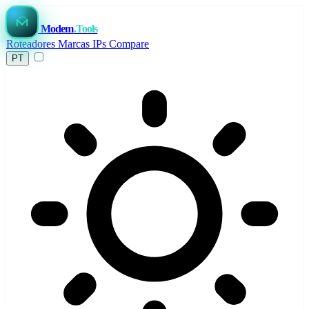
Modem
.Tools
Roteadores
Marcas
IPs
Compare
PT