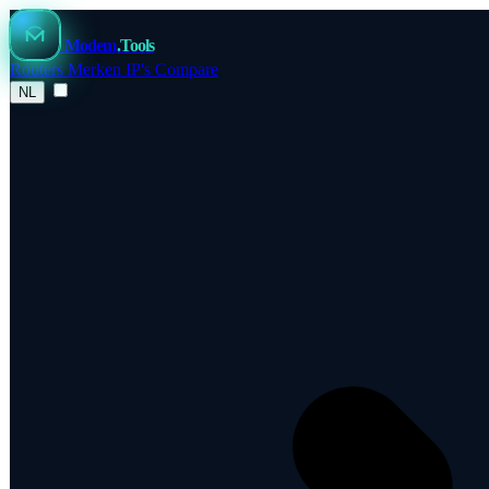
Modem
.Tools
Routers
Merken
IP's
Compare
NL