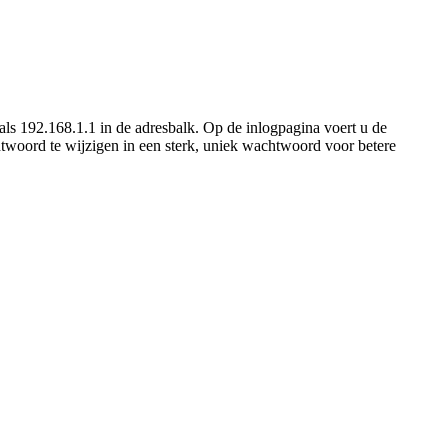
ls 192.168.1.1 in de adresbalk. Op de inlogpagina voert u de
htwoord te wijzigen in een sterk, uniek wachtwoord voor betere