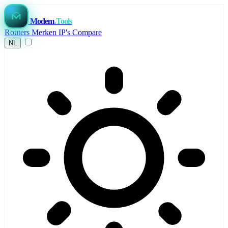
Modem
.Tools
Routers
Merken
IP's
Compare
NL