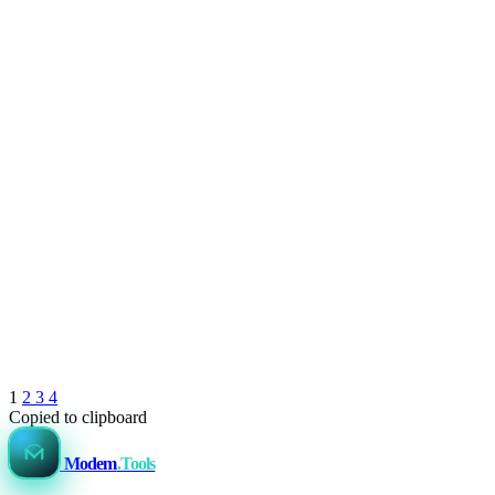
1
2
3
4
Copied to clipboard
Modem
.Tools