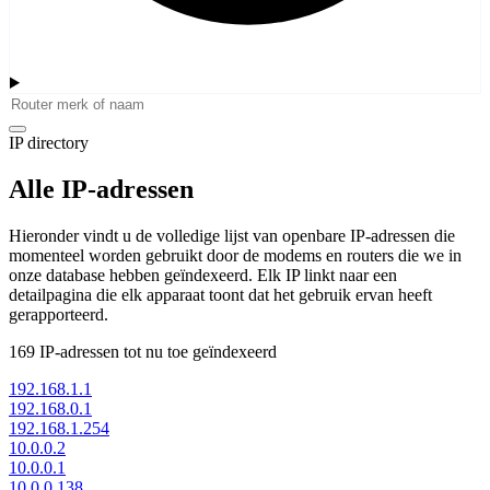
IP directory
Alle IP-adressen
Hieronder vindt u de volledige lijst van openbare IP-adressen die
momenteel worden gebruikt door de modems en routers die we in
onze database hebben geïndexeerd. Elk IP linkt naar een
detailpagina die elk apparaat toont dat het gebruik ervan heeft
gerapporteerd.
169
IP-adressen tot nu toe geïndexeerd
192.168.1.1
192.168.0.1
192.168.1.254
10.0.0.2
10.0.0.1
10.0.0.138