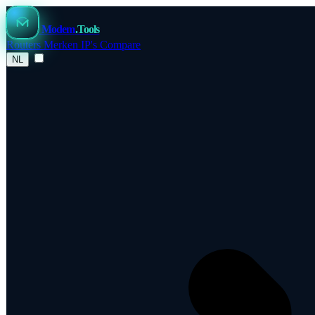
Modem
.Tools
Routers
Merken
IP's
Compare
NL