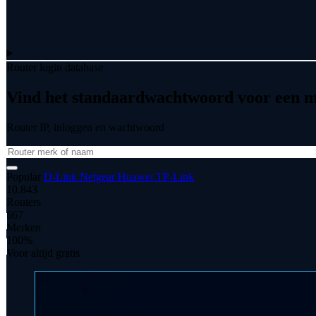
Router login database
Vind het standaardwachtwoord voor een mo
Router IP, inloggen en wachtwoord
Popular
D-Link
Netgear
Huawei
TP-Link
10.843
Routers
667
Merken
100%
Voor altijd gratis