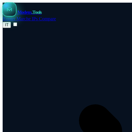
Modem
.Tools
Router
Marche
IPs
Compare
IT