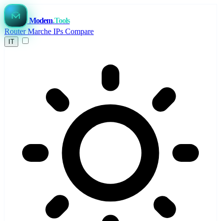
Modem
.Tools
Router
Marche
IPs
Compare
IT