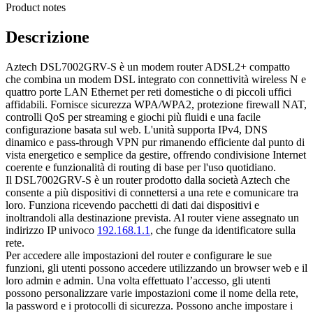
Product notes
Descrizione
Aztech DSL7002GRV-S è un modem router ADSL2+ compatto
che combina un modem DSL integrato con connettività wireless N e
quattro porte LAN Ethernet per reti domestiche o di piccoli uffici
affidabili. Fornisce sicurezza WPA/WPA2, protezione firewall NAT,
controlli QoS per streaming e giochi più fluidi e una facile
configurazione basata sul web. L'unità supporta IPv4, DNS
dinamico e pass-through VPN pur rimanendo efficiente dal punto di
vista energetico e semplice da gestire, offrendo condivisione Internet
coerente e funzionalità di routing di base per l'uso quotidiano.
Il DSL7002GRV-S è un router prodotto dalla società Aztech che
consente a più dispositivi di connettersi a una rete e comunicare tra
loro. Funziona ricevendo pacchetti di dati dai dispositivi e
inoltrandoli alla destinazione prevista. Al router viene assegnato un
indirizzo IP univoco
192.168.1.1
, che funge da identificatore sulla
rete.
Per accedere alle impostazioni del router e configurare le sue
funzioni, gli utenti possono accedere utilizzando un browser web e il
loro admin e admin. Una volta effettuato l’accesso, gli utenti
possono personalizzare varie impostazioni come il nome della rete,
la password e i protocolli di sicurezza. Possono anche impostare i