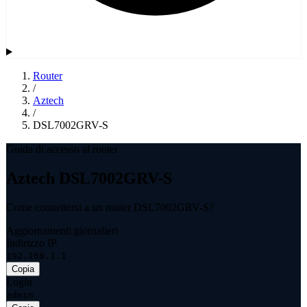
Router
/
Aztech
/
DSL7002GRV-S
Guida di accesso al router
Aztech DSL7002GRV-S
Come connettersi a un router DSL7002GRV-S?
Aggiornamenti giornalieri
Indirizzo IP
192.168.1.1
Copia
Login
admin