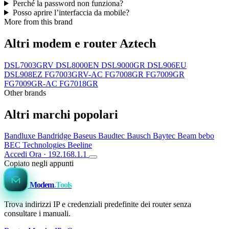
Perché la password non funziona?
Posso aprire l’interfaccia da mobile?
More from this brand
Altri modem e router Aztech
DSL7003GRV
DSL8000EN
DSL9000GR
DSL906EU
DSL908EZ
FG7003GRV-AC
FG7008GR
FG7009GR
FG7009GR-AC
FG7018GR
Other brands
Altri marchi popolari
Bandluxe
Bandridge
Baseus
Baudtec
Bausch
Baytec
Beam
bebo
BEC Technologies
Beeline
Accedi Ora · 192.168.1.1
Copiato negli appunti
Modem
.Tools
Trova indirizzi IP e credenziali predefinite dei router senza
consultare i manuali.