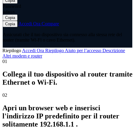
Copia
Password
admin
Copia
Accedi Ora
Compare
Copia
Assicurati che il tuo dispositivo sia connesso alla stessa rete del
router (tramite Wi-Fi o cavo Ethernet).
Riepilogo
Accedi Ora
Riepilogo
Aiuto per l’accesso
Descrizione
Altri modem e router
01
Collega il tuo dispositivo al router tramite
Ethernet o Wi-Fi.
02
Apri un browser web e inserisci
l'indirizzo IP predefinito per il router
solitamente 192.168.1.1 .