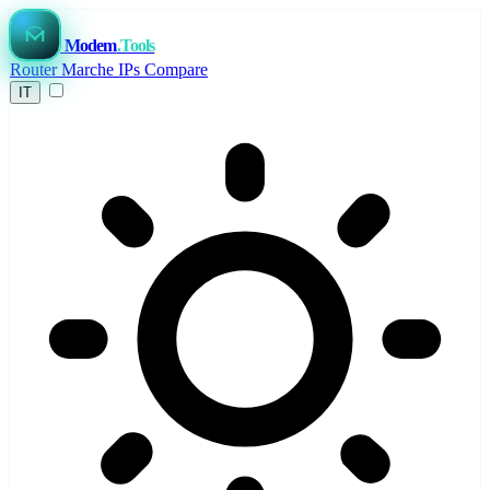
Modem
.Tools
Router
Marche
IPs
Compare
IT