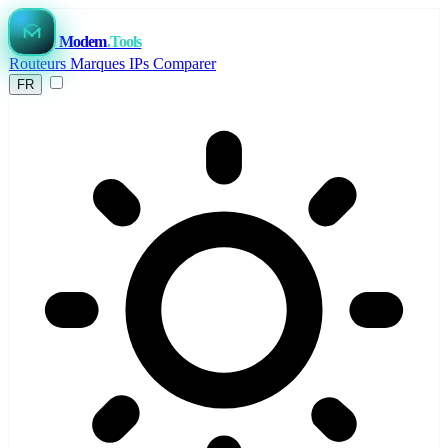
Modem
.Tools
Routeurs
Marques
IPs
Comparer
FR