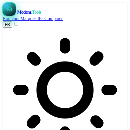
Modem
.Tools
Routeurs
Marques
IPs
Comparer
FR