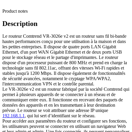
Product notes
Description
Le routeur Comtrend VR-3026e v2 est un routeur sans fil bi-bande
hautes performances conçu pour une utilisation à la maison et dans
les petites entreprises. Il dispose de quatre ports LAN Gigabit
Ethernet, d'un port WAN Gigabit Ethernet et de deux ports USB
pour le stockage réseau et le partage d'imprimantes. Le routeur
dispose d'un processeur puissant de 800 MHz et prend en charge la
technologie sans fil 802.11ac, offrant des vitesses Wi-Fi rapides et
stables jusqu'à 1200 Mbps. Il dispose également de fonctionnalités
de sécurité avancées, notamment le cryptage WPA/WPA2,
l'intercommunication VPN et le contrôle parental.
Le VR-3026e v2 est un routeur fabriqué par la société Comtrend qui
permet à plusieurs appareils de se connecter à un réseau et de
communiquer entre eux. Il fonctionne en recevant des paquets de
données des appareils et en les transmettant à leur destination
prévue. Le routeur se voit attribuer une adresse IP unique
192.168.1.1
, qui lui sert d’identifiant sur le réseau.
Pour accéder aux paramètres du routeur et configurer ses fonctions,
les utilisateurs peuvent se connecter en utilisant un navigateur Web
et leur admin et admin. Une fois connectés, ils peuvent personnaliser