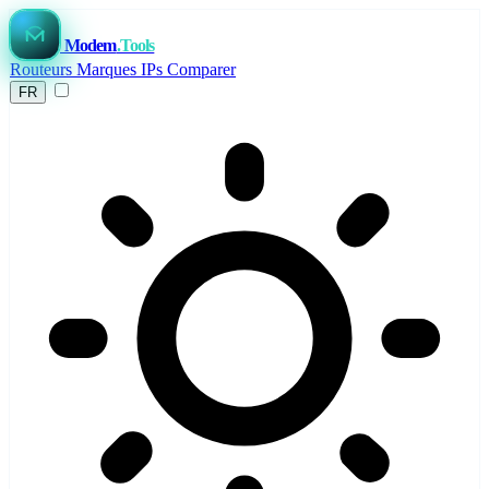
Modem
.Tools
Routeurs
Marques
IPs
Comparer
FR