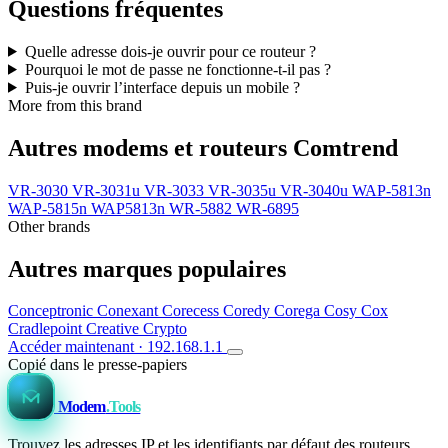
Questions fréquentes
Quelle adresse dois-je ouvrir pour ce routeur ?
Pourquoi le mot de passe ne fonctionne-t-il pas ?
Puis-je ouvrir l’interface depuis un mobile ?
More from this brand
Autres modems et routeurs Comtrend
VR-3030
VR-3031u
VR-3033
VR-3035u
VR-3040u
WAP-5813n
WAP-5815n
WAP5813n
WR-5882
WR-6895
Other brands
Autres marques populaires
Conceptronic
Conexant
Corecess
Coredy
Corega
Cosy
Cox
Cradlepoint
Creative
Crypto
Accéder maintenant · 192.168.1.1
Copié dans le presse-papiers
Modem
.Tools
Trouvez les adresses IP et les identifiants par défaut des routeurs