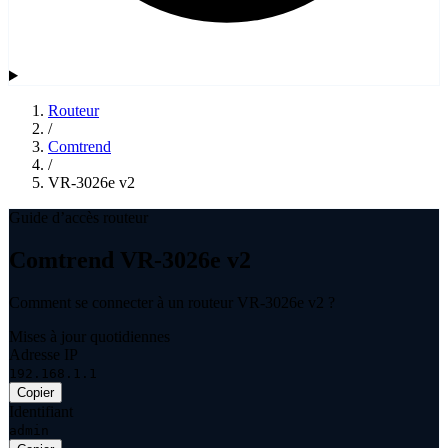
Routeur
/
Comtrend
/
VR-3026e v2
Guide d’accès routeur
Comtrend VR-3026e v2
Comment se connecter à un routeur VR-3026e v2 ?
Mises à jour quotidiennes
Adresse IP
192.168.1.1
Copier
Identifiant
admin