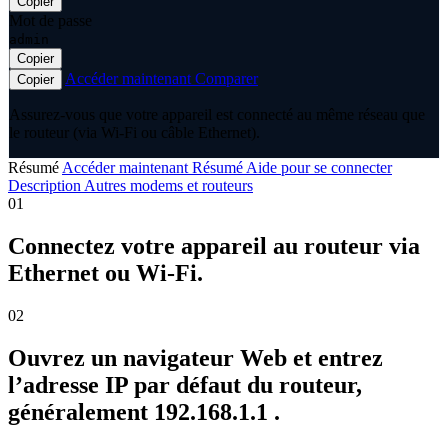
Copier
Mot de passe
admin
Copier
Accéder maintenant
Comparer
Copier
Assurez-vous que votre appareil est connecté au même réseau que
le routeur (via Wi-Fi ou câble Ethernet).
Résumé
Accéder maintenant
Résumé
Aide pour se connecter
Description
Autres modems et routeurs
01
Connectez votre appareil au routeur via
Ethernet ou Wi-Fi.
02
Ouvrez un navigateur Web et entrez
l’adresse IP par défaut du routeur,
généralement 192.168.1.1 .