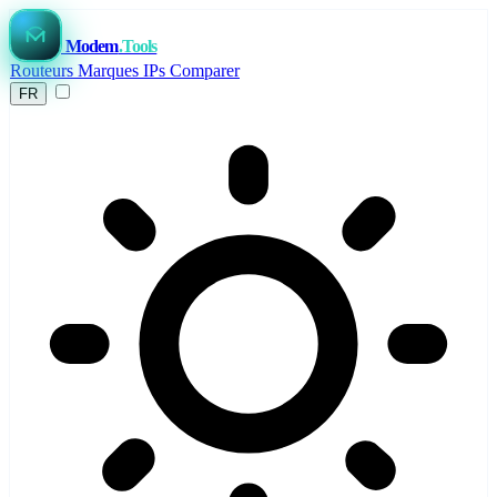
Modem
.Tools
Routeurs
Marques
IPs
Comparer
FR