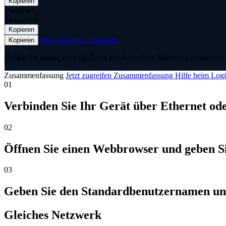
Kopieren
Passwort
password
Kopieren
Jetzt zugreifen
Compare
Kopieren
Stellen Sie sicher, dass Ihr Gerät mit demselben Netzwerk verbunden 
Zusammenfassung
Jetzt zugreifen
Zusammenfassung
Hilfe beim Log
01
Verbinden Sie Ihr Gerät über Ethernet od
02
Öffnen Sie einen Webbrowser und geben Sie
03
Geben Sie den Standardbenutzernamen un
Gleiches Netzwerk