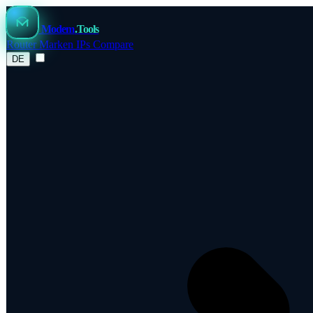
Modem
.Tools
Router
Marken
IPs
Compare
DE