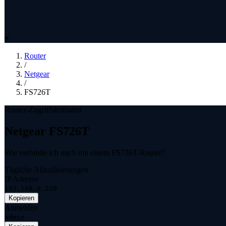
Router
/
Netgear
/
FS726T
Router-Zugriffsleitfaden
Netgear FS726T
Wie verbinde ich mich mit einem FS726T-Router?
Tägliche Aktualisierungen
IP Adresse
192.168.0.239
Kopieren
Anmelden
admin