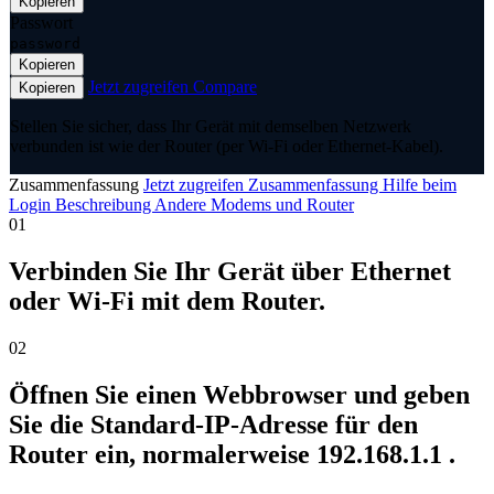
Kopieren
Passwort
password
Kopieren
Jetzt zugreifen
Compare
Kopieren
Stellen Sie sicher, dass Ihr Gerät mit demselben Netzwerk
verbunden ist wie der Router (per Wi-Fi oder Ethernet-Kabel).
Zusammenfassung
Jetzt zugreifen
Zusammenfassung
Hilfe beim
Login
Beschreibung
Andere Modems und Router
01
Verbinden Sie Ihr Gerät über Ethernet
oder Wi-Fi mit dem Router.
02
Öffnen Sie einen Webbrowser und geben
Sie die Standard-IP-Adresse für den
Router ein, normalerweise 192.168.1.1 .