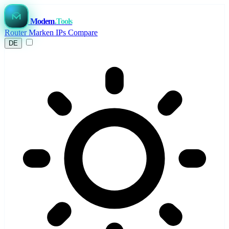
Modem
.Tools
Router
Marken
IPs
Compare
DE