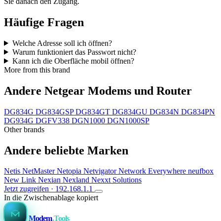
Sie danach den Zugang.
Häufige Fragen
Welche Adresse soll ich öffnen?
Warum funktioniert das Passwort nicht?
Kann ich die Oberfläche mobil öffnen?
More from this brand
Andere Netgear Modems und Router
DG834G
DG834GSP
DG834GT
DG834GU
DG834N
DG834PN
DG934G
DGFV338
DGN1000
DGN1000SP
Other brands
Andere beliebte Marken
Netis
NetMaster
Netopia
Netvigator
Network Everywhere
neufbox
New Link
Nexian
Nexland
Nexxt Solutions
Jetzt zugreifen · 192.168.1.1
In die Zwischenablage kopiert
Modem
.Tools