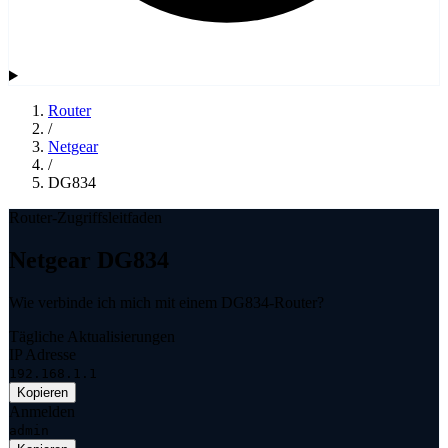
Router
/
Netgear
/
DG834
Router-Zugriffsleitfaden
Netgear DG834
Wie verbinde ich mich mit einem DG834-Router?
Tägliche Aktualisierungen
IP Adresse
192.168.1.1
Kopieren
Anmelden
admin