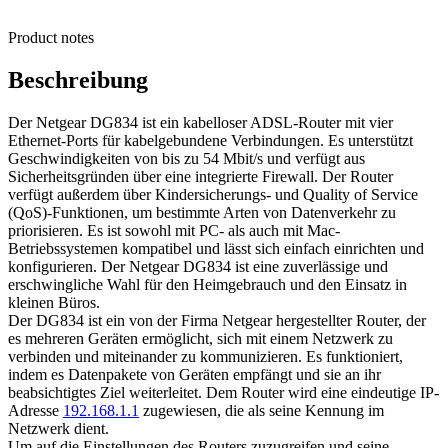
Product notes
Beschreibung
Der Netgear DG834 ist ein kabelloser ADSL-Router mit vier
Ethernet-Ports für kabelgebundene Verbindungen. Es unterstützt
Geschwindigkeiten von bis zu 54 Mbit/s und verfügt aus
Sicherheitsgründen über eine integrierte Firewall. Der Router
verfügt außerdem über Kindersicherungs- und Quality of Service
(QoS)-Funktionen, um bestimmte Arten von Datenverkehr zu
priorisieren. Es ist sowohl mit PC- als auch mit Mac-
Betriebssystemen kompatibel und lässt sich einfach einrichten und
konfigurieren. Der Netgear DG834 ist eine zuverlässige und
erschwingliche Wahl für den Heimgebrauch und den Einsatz in
kleinen Büros.
Der DG834 ist ein von der Firma Netgear hergestellter Router, der
es mehreren Geräten ermöglicht, sich mit einem Netzwerk zu
verbinden und miteinander zu kommunizieren. Es funktioniert,
indem es Datenpakete von Geräten empfängt und sie an ihr
beabsichtigtes Ziel weiterleitet. Dem Router wird eine eindeutige IP-
Adresse
192.168.1.1
zugewiesen, die als seine Kennung im
Netzwerk dient.
Um auf die Einstellungen des Routers zuzugreifen und seine