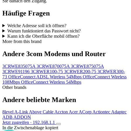
Sie danach den Zugang.
Häufige Fragen
Welche Adresse soll ich öffnen?
Warum funktioniert das Passwort nicht?
Kann ich die Oberfläche mobil öffnen?
More from this brand
Andere 3com Modems und Router
3CRWE835075A
3CRWE870075A
3CRWE875075A
3CRWE91196
3CRWER100-75
3CRWER200-75
3CRWER300-
73
OfficeConnect ADSL Wireless 54Mbps
OfficeConnect Wireless
108Mbps
OfficeConnect Wireless 54Mbps
Other brands
Andere beliebte Marken
8level
A-Link
Above Cable
Accton
Acer
ACorp
Actiontec
Adaptec
ADB
ADDON
Jetzt zugreifen · 192.168.1.1
In die Zwischenablage kopiert