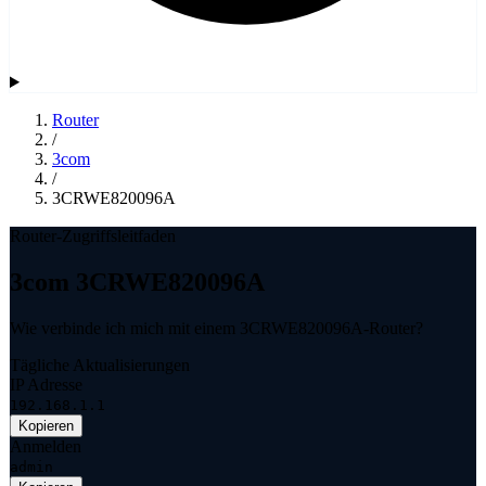
Router
/
3com
/
3CRWE820096A
Router-Zugriffsleitfaden
3com 3CRWE820096A
Wie verbinde ich mich mit einem 3CRWE820096A-Router?
Tägliche Aktualisierungen
IP Adresse
192.168.1.1
Kopieren
Anmelden
admin