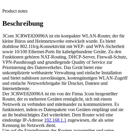
Product notes
Beschreibung
3Com 3CRWE820096A ist ein kompakter WLAN-Router, der für
kleine Büros und Heimnetzwerke entwickelt wurde. Es bietet
drahtlose 802.11b/g-Konnektivität mit WEP- und WPA-Sicherheit
sowie 10/100 Ethernet-Ports für kabelgebundene Geräte. Zu den
Funktionen gehören NAT-Routing, DHCP-Server, Firewall-Schutz,
VPN-Passthrough und grundlegende Quality of Service zur
Priorisierung des Datenverkehrs. Das Gerät bietet eine
unkomplizierte webbasierte Verwaltung und einfache Installation
und bietet nahtlosen zuverlässigen, kostengünstigen WLAN-Zugriff
und einfache Netzwerkfreigabe für Drucker, Dateien und
Internetdienste.
Der 3CRWE820096A ist ein von der Firma 3com hergestellter
Router, der es mehreren Geräten ermöglicht, sich mit einem
Netzwerk zu verbinden und miteinander zu kommunizieren. Es
funktioniert, indem es Datenpakete von Geräten empfängt und sie
an ihr beabsichtigtes Ziel weiterleitet. Dem Router wird eine
eindeutige IP-Adresse
192.168.1.1
zugewiesen, die als seine
Kennung im Netzwerk dient.
Um auf die Einstellungen des Routers zuzugreifen und seine