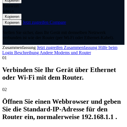
Kopieren
Passwort
admin
Kopieren
Jetzt zugreifen
Compare
Kopieren
Stellen Sie sicher, dass Ihr Gerät mit demselben Netzwerk
verbunden ist wie der Router (per Wi-Fi oder Ethernet-Kabel).
Zusammenfassung
Jetzt zugreifen
Zusammenfassung
Hilfe beim
Login
Beschreibung
Andere Modems und Router
01
Verbinden Sie Ihr Gerät über Ethernet
oder Wi-Fi mit dem Router.
02
Öffnen Sie einen Webbrowser und geben
Sie die Standard-IP-Adresse für den
Router ein, normalerweise 192.168.1.1 .