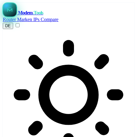
Modem
.Tools
Router
Marken
IPs
Compare
DE